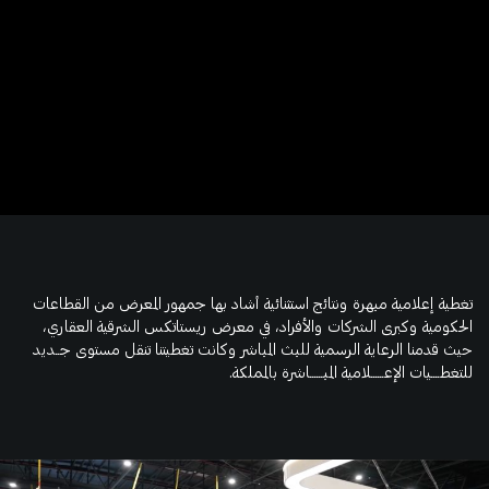
تغطية إعلامية مبهرة ونتائج استثنائية أشاد بها جمهور المعرض من القطاعات
الحكومية وكبرى الشركات والأفراد، في معرض ريستاتكس الشرقية العقاري،
حيث قدمنا الرعاية الرسمية للبث المباشر وكانت تغطيتنا تنقل مستوى جــديد
للتغطــــيات الإعــــــلامية المبــــــاشرة بالمملكة.