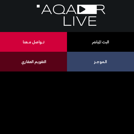
البث المباشر
تـــواصل مــعنا
الـموجــز
التقويم العقاري