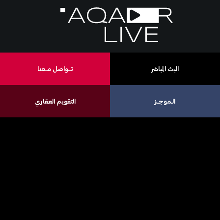
البث المباشر
تـــواصل مــعنا
الـموجــز
التقويم العقاري